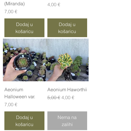
(Miranda)
Cijena
4,00 €
Cijena
7,00 €
Dodaj u
Dodaj u
košaricu
košaricu
Aeonium
Aeonium Haworthii
Halloween var.
Redovna cijena
Cijena s popustom
5,00 €
4,00 €
Cijena
7,00 €
Dodaj u
Nema na
košaricu
zalihi