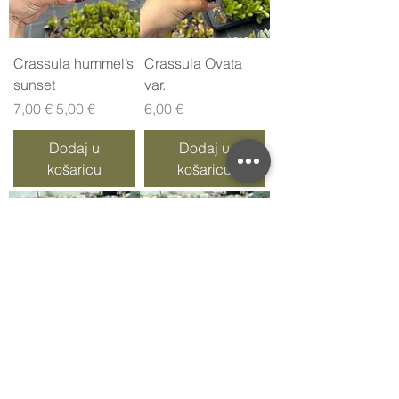
Crassula hummel’s
Crassula Ovata
sunset
var.
Redovna cijena
Cijena s popustom
Cijena
7,00 €
5,00 €
6,00 €
Dodaj u
Dodaj u
košaricu
košaricu
Crassula Blue Bird
Crassula Ovata
Cijena
Cijena
5,00 €
5,00 €