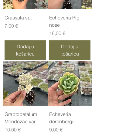
Crassula sp.
Echeveria Pig
nose
Cijena
7,00 €
Cijena
16,00 €
Dodaj u
Dodaj u
košaricu
košaricu
Graptopetalum
Echeveria
Mendozae var.
derenbergii
Cijena
Cijena
10,00 €
9,00 €