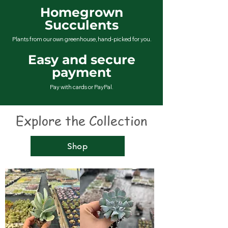
Homegrown
Succulents
Plants from our own greenhouse, hand-picked for you.
Easy and secure
payment
Pay with cards or PayPal.
Explore the Collection
Shop