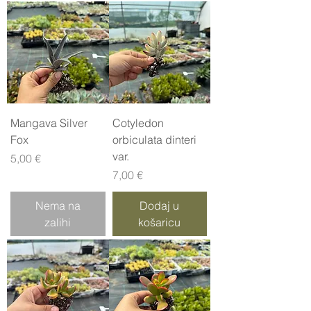
Mangava Silver
Cotyledon
Fox
orbiculata dinteri
var.
Cijena
5,00 €
Cijena
7,00 €
Nema na
Dodaj u
zalihi
košaricu