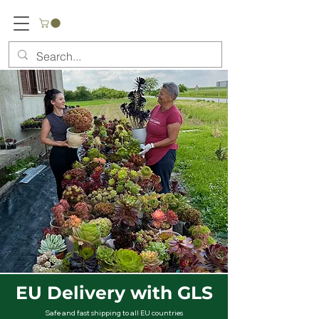
discover our hand-picked succulents - shipped safely across Europe
EU Delivery with GLS
Safe and fast shipping to all EU countries