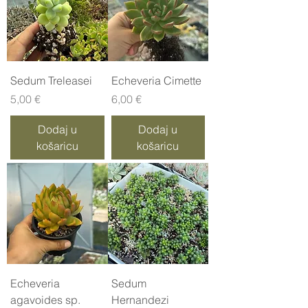
Sedum Treleasei
Echeveria Cimette
Cijena
Cijena
5,00 €
6,00 €
Dodaj u
Dodaj u
košaricu
košaricu
Echeveria
Sedum
agavoides sp.
Hernandezi