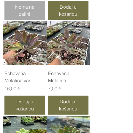
Nema na
Dodaj u
zalihi
košaricu
Echeveria
Echeveria
Metalica var.
Metalica
Cijena
Cijena
16,00 €
7,00 €
Dodaj u
Dodaj u
košaricu
košaricu