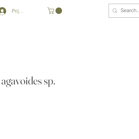
Prijava
 agavoides sp.
)