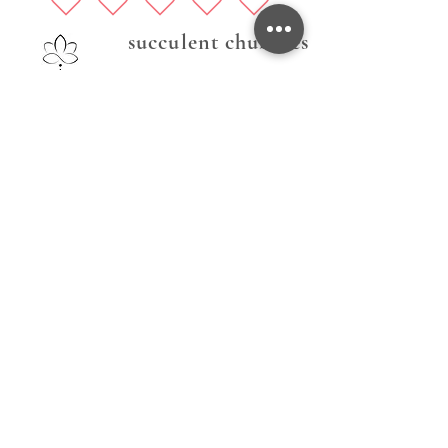
succulent chubbies
Prati nas