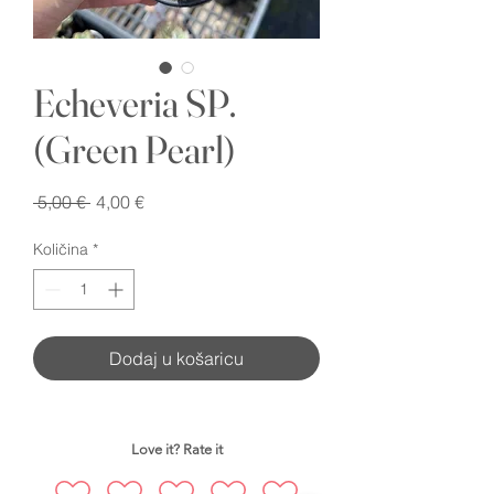
Echeveria SP.
(Green Pearl)
Redovna
Cijena
 5,00 € 
4,00 €
cijena
s
popustom
Količina
*
Dodaj u košaricu
Love it? Rate it