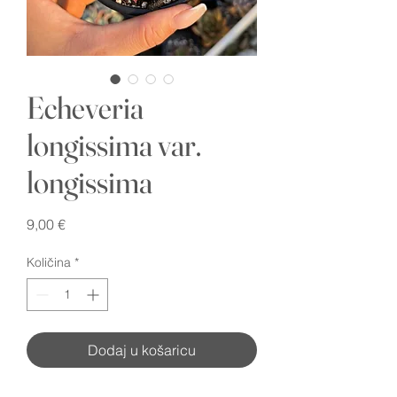
Echeveria
longissima var.
longissima
Cijena
9,00 €
Količina
*
Dodaj u košaricu