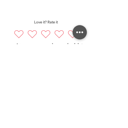
Love it? Rate it
succulent chubbies
Prati nas