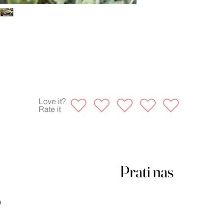
Love it?
Rate it
Prati nas