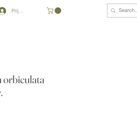
Prijava
 orbiculata
.