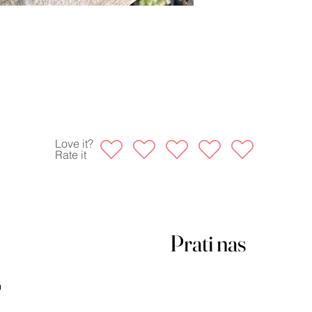
Love it?
Rate it
Prati nas