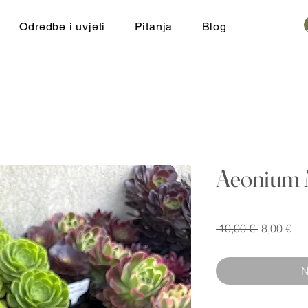
Odredbe i uvjeti
Pitanja
Blog
Aeonium 
Redovna
Cij
 10,00 € 
8,00 €
cijena
s
po
N