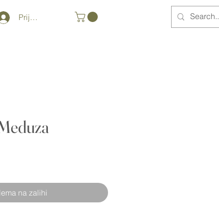
Prijava
Meduza
ena
pustom
ema na zalihi