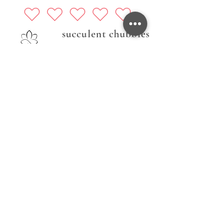
succulent chubbies
Prati nas