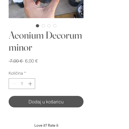
Aeonium Decorum
minor
Redovna
Cijena
 7,00 € 
6,00 €
cijena
s
popustom
Količina
*
Dodaj u košaricu
Love it? Rate it